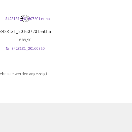
8423131_20160720 Leitha
€
89,90
Nr: 8423131_20160720
Nach
rgebnisse werden angezeigt
neuesten
sortiert