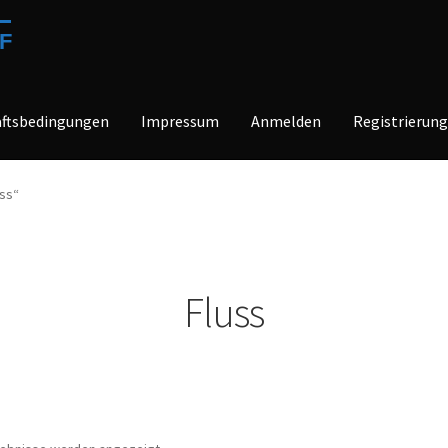
f
äftsbedingungen
Impressum
Anmelden
Registrierun
ss“
Fluss
Nach