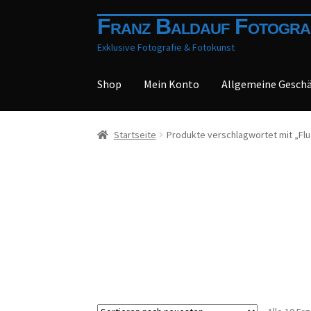
Zur
Zum
Franz Baldauf Fotogra
Navigation
Inhalt
Exklusive Fotografie & Fotokunst
springen
springen
Shop
Mein Konto
Allgemeine Gesch
Startseite
Produkte verschlagwortet mit „Flu