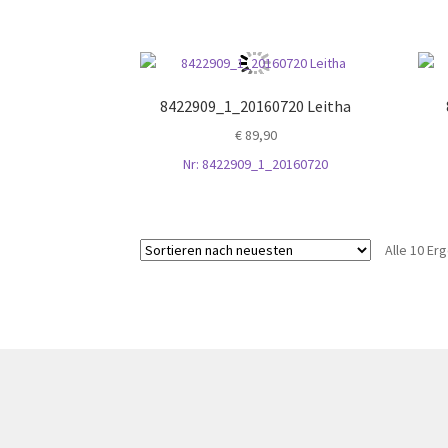
8422909_1_20160720 Leitha
€
89,90
Nr: 8422909_1_20160720
Alle 10 E