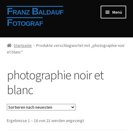
Zur
Zum
Franz Baldauf
Menü
Navigation
Inhalt
Fotograf
springen
springen
Shop
Startseite
Produkte verschlagwortet mit „photographie noir
et blanc“
Mein Konto
Allgemeine Geschäftsbedingungen
photographie noir et
Impressum
blanc
Anmelden
Registrierung
Nach
Ergebnisse 1 – 16 von 21 werden angezeigt
neuesten