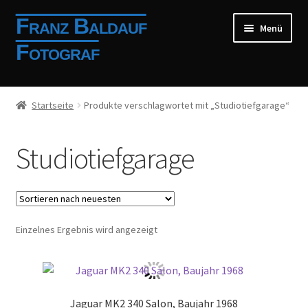
Zur
Zum
Franz Baldauf
Menü
Navigation
Inhalt
Fotograf
springen
springen
Shop
Startseite
Produkte verschlagwortet mit „Studiotiefgarage“
Mein Konto
Studiotiefgarage
Allgemeine Geschäftsbedingungen
Impressum
Einzelnes Ergebnis wird angezeigt
Anmelden
Registrierung
Jaguar MK2 340 Salon, Baujahr 1968