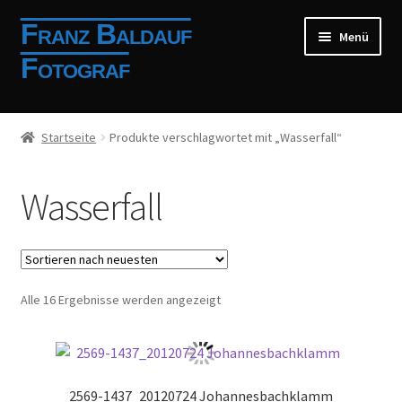
Zur
Zum
Franz Baldauf
Menü
Navigation
Inhalt
Fotograf
springen
springen
Shop
Startseite
Produkte verschlagwortet mit „Wasserfall“
Mein Konto
Wasserfall
Allgemeine Geschäftsbedingungen
Impressum
Nach
Alle 16 Ergebnisse werden angezeigt
Anmelden
neuesten
sortiert
Registrierung
2569-1437_20120724 Johannesbachklamm