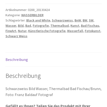
Fischau
Menge
Artikelnummer:
0288_20130424
Kategorie:
WASSERBILDER
Schlagwörter:
Black and White
,
Schwarzweiss
,
BnW
,
BW
,
SW
,
Wasser
,
Bild
,
Bad
,
Fotografie
,
Thermalbad
,
Kunst
,
Bad Fischau
,
FineArt
,
Natur
,
Künstlerische Fotografie
,
Wasserfall
,
Fotokunst
,
Schwarz Weiss
Beschreibung
Beschreibung
Schwarzweiss Bild Wasser, Thermalbad Bad Fischau/Brunn,
Foto: Franz Baldauf Fotograf
Gefällt es Ihnen? Teilen Sie das Produkt mit Ihrer