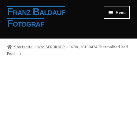
Zur
Zum
Franz Baldauf
Menü
Navigation
Inhalt
Fotograf
springen
springen
Shop
Startseite
WASSERBILDER
0288_20130424 Thermalbad Bad
Fischau
Mein Konto
Allgemeine Geschäftsbedingungen
Impressum
Anmelden
Registrierung